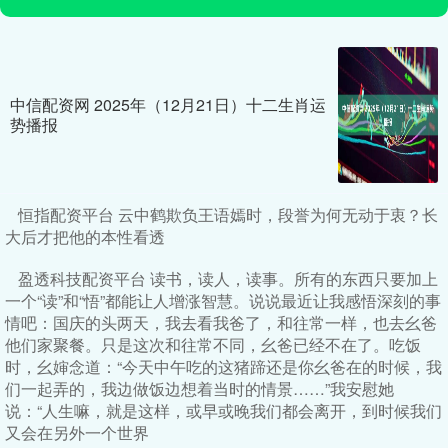
中信配资网 2025年（12月21日）十二生肖运
势播报
恒指配资平台 云中鹤欺负王语嫣时，段誉为何无动于衷？长
大后才把他的本性看透
盈透科技配资平台 读书，读人，读事。所有的东西只要加上
一个“读”和“悟”都能让人增涨智慧。说说最近让我感悟深刻的事
情吧：国庆的头两天，我去看我爸了，和往常一样，也去幺爸
他们家聚餐。只是这次和往常不同，幺爸已经不在了。吃饭
时，幺婶念道：“今天中午吃的这猪蹄还是你幺爸在的时候，我
们一起弄的，我边做饭边想着当时的情景……”我安慰她
说：“人生嘛，就是这样，或早或晚我们都会离开，到时候我们
又会在另外一个世界