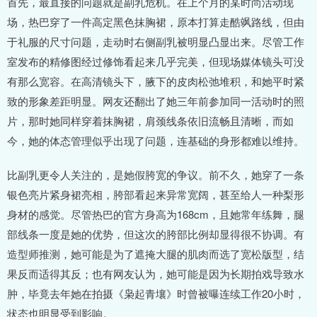
首先，最直接的问题就是副乳危机。在上个月的某时尚活动现
场，热巴穿了一件高定黑色抹胸裙，原本打算走酷飒路线，但由
于礼服的尺寸问题，走动时右侧副乳被明显凸显出来。尽管工作
室发布的精修图经过修饰看起来几乎完美，但现场媒体镜头可没
有那么宽容。在高清镜头下，腋下的皮肉松弛堆积，和她平时紧
致的形象差距明显。网友还翻出了她三年前参加同一活动时的照
片，那时她同样穿着抹胸裙，肩颈线条依旧流畅且清晰，而如
今，她的体态管理似乎出现了问题，连基础的身形都难以维持。
比副乳更令人关注的，是她假胯宽的争议。前不久，她穿了一条
银色亮片紧身裙亮相，胯部看起来异常宽阔，甚至给人一种梨形
身材的感觉。尽管热巴的官方身高为168cm，且她常年练舞，腿
部线条一度是她的优势，但这次的胯部比例却显得很不协调。有
造型师推测，她可能是为了遮掩大腿的肌肉而选了宽松版型，结
果反而适得其反；也有网友认为，她可能是因为长期拍戏导致水
肿，毕竟去年她在拍摄《枭起青壤》时曾被曝连续工作20小时，
状态也明显受到影响。