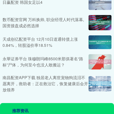
日赢配资 韩国女足以4
数币配资官网 万科换帅, 职业经理人时代落幕,
国资接盘成必然选择
天成创亿配资平台 12月10日道通转债上涨
0.84%，转股溢价率18.51%
永華证券平台 珠穆朗玛峰8500米那俱著名“路
标”尸体，为何至今也没人敢搬运？
南昌配资APP下载 独居老人离世宠物狗流泪不
愿离开，救助者：正在救治它，恢复健康后会开
放领养
推荐资讯