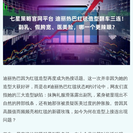
迪丽热巴因为红毯造型再度成为热搜话题。这一次并非因为她的
造型大获好评，而是在#迪丽热巴红毯状态#的讨论中，网友们直
指她的三大造型缺陷：抹胸礼服滑落露出副乳，紧身裙显现出不
自然的胯部线条，还有她那张被质疑医美过度的肿胀脸。曾因其
高颜值而频频亮相红毯的新疆玫瑰，如今为何在造型上接连出现
问题？