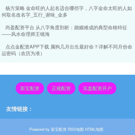
杨方策略 金命旺的人起名适合哪些字，八字金命太旺的人如
何取名改名字_五行_谢咏_金多
尚盈配资平台 从八字角度剖析：婚姻难成的典型命格特征
——风水命理师王镜海
点点金配资APP下载 属狗几月出生最好命？详解不同月份命
运密码（农历为准）
新宝配资
正规配资
实盘配资开户
友情链接：
Powered by
新宝配资
RSS地图
HTML地图