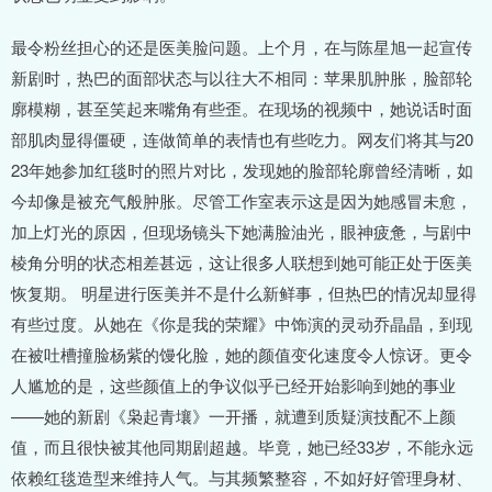
最令粉丝担心的还是医美脸问题。上个月，在与陈星旭一起宣传
新剧时，热巴的面部状态与以往大不相同：苹果肌肿胀，脸部轮
廓模糊，甚至笑起来嘴角有些歪。在现场的视频中，她说话时面
部肌肉显得僵硬，连做简单的表情也有些吃力。网友们将其与20
23年她参加红毯时的照片对比，发现她的脸部轮廓曾经清晰，如
今却像是被充气般肿胀。尽管工作室表示这是因为她感冒未愈，
加上灯光的原因，但现场镜头下她满脸油光，眼神疲惫，与剧中
棱角分明的状态相差甚远，这让很多人联想到她可能正处于医美
恢复期。 明星进行医美并不是什么新鲜事，但热巴的情况却显得
有些过度。从她在《你是我的荣耀》中饰演的灵动乔晶晶，到现
在被吐槽撞脸杨紫的馒化脸，她的颜值变化速度令人惊讶。更令
人尴尬的是，这些颜值上的争议似乎已经开始影响到她的事业
——她的新剧《枭起青壤》一开播，就遭到质疑演技配不上颜
值，而且很快被其他同期剧超越。毕竟，她已经33岁，不能永远
依赖红毯造型来维持人气。与其频繁整容，不如好好管理身材、