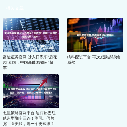
相关文章
富途证券官网 驶入日系车“后花
屿科配资平台 再次威胁起诉鲍
园”泰国：中国新能源如何“超
威尔
车”
七星策略官网平台 迪丽热巴红
毯造型翻车三连！副乳、假胯
宽、医美脸，哪一个更辣眼？