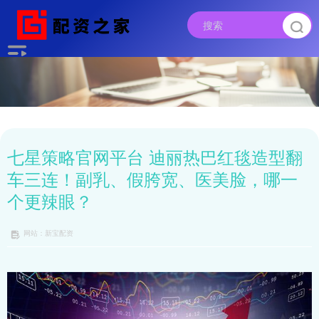
七星策略官网平台 迪丽热巴红毯造型翻
车三连！副乳、假胯宽、医美脸，哪一
个更辣眼？
网站：新宝配资