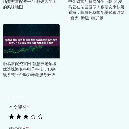
涵乔财富配资平台 解码舌尖上
中金财富配资网APP下载 51岁
的风味地图
马云在法国度假！跟朋友乘快艇
看海，戴白色草帽配墨镜很时髦
_夏天_游艇_特罗佩
融易富配资官网 智慧养老领域
优选珠海名科电子科技，10余
项系统平台助力养老服务升级
相关评论
本文评分
*
评论内容
*