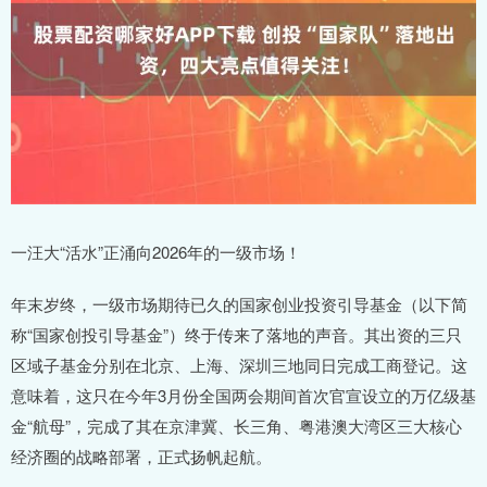
一汪大“活水”正涌向2026年的一级市场！
年末岁终，一级市场期待已久的国家创业投资引导基金（以下简
称“国家创投引导基金”）终于传来了落地的声音。其出资的三只
区域子基金分别在北京、上海、深圳三地同日完成工商登记。这
意味着，这只在今年3月份全国两会期间首次官宣设立的万亿级基
金“航母”，完成了其在京津冀、长三角、粤港澳大湾区三大核心
经济圈的战略部署，正式扬帆起航。