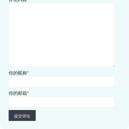
你的昵称
*
你的邮箱
*
提交评论