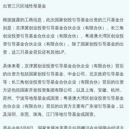
出资三只区域性母基金
根据披露的工商信息，此次国家创投引导基金出资的三只基金分
别是：京津冀创业投资引导基金合伙企业（有限合伙）、长三角
创业投资引导基金合伙企业（有限合伙）、粤港澳大湾区创业投
资引导基金合伙企业（有限合伙）。除了国家创投引导基金的出
资，这三只基金背后还有其他LP。
具体来看，京津冀创业投资引导基金合伙企业（有限合伙）背后
的出资方包括国家创投引导基金、中金公司、北京政府引导基金
等；长三角创业投资引导基金合伙企业（有限合伙）背后的出资
方还包括国家开发投资集团有限公司，以及上海、安徽、杭州、
苏州、宁波等地母基金或国资；粤港澳大湾区创业投资引导基金
合伙企业（有限合伙）背后的出资方主要有广东省引导基金，以
及深圳、东莞、珠海、江门等地引导基金或国资。
早在今年3月6日，国家发展改革委主任郑栅洁在全国两会经济主