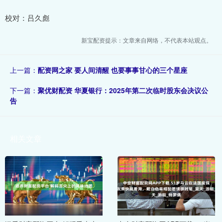
校对：吕久彪
新宝配资提示：文章来自网络，不代表本站观点。
上一篇：
配资网之家 要人间清醒 也要事事甘心的三个星座
下一篇：
聚优财配资 华夏银行：2025年第二次临时股东会决议公
告
相关文章