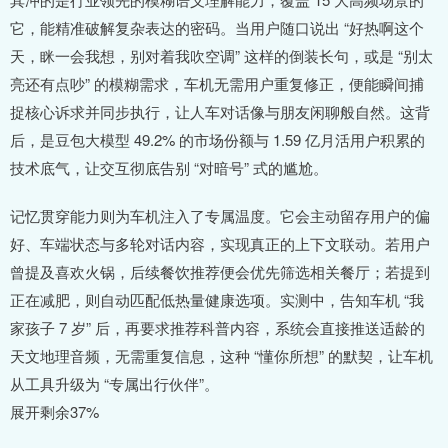
它，能精准破解复杂表达的密码。当用户随口说出 “好热啊这个
天，眯一会我想，别对着我吹空调” 这样的倒装长句，或是 “别太
亮还有点吵” 的模糊需求，车机无需用户重复修正，便能瞬间捕
捉核心诉求并同步执行，让人车对话像与朋友闲聊般自然。这背
后，是豆包大模型 49.2% 的市场份额与 1.59 亿月活用户积累的
技术底气，让交互彻底告别 “对暗号” 式的尴尬。
记忆贯穿能力则为车机注入了专属温度。它会主动留存用户的偏
好、车端状态与多轮对话内容，实现真正的上下文联动。若用户
曾提及喜欢火锅，后续餐饮推荐便会优先筛选相关餐厅；若提到
正在减肥，则自动匹配低热量健康选项。实测中，告知车机 “我
家孩子 7 岁” 后，再要求推荐科普内容，系统会直接推送适龄的
天文地理音频，无需重复信息，这种 “懂你所想” 的默契，让车机
从工具升级为 “专属出行伙伴”。
展开剩余37%