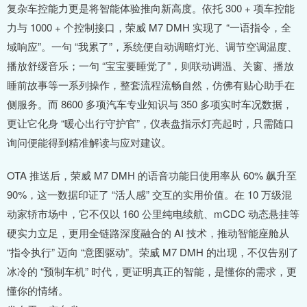
复杂车控能力更是将智能体验推向新高度。依托 300 + 项车控能
力与 1000 + 个控制接口，荣威 M7 DMH 实现了 “一语指令，全
域响应”。一句 “我累了”，系统便自动调暗灯光、调节空调温度、
播放舒缓音乐；一句 “宝宝要睡觉了”，则联动调温、关窗、播放
睡前故事等一系列操作，整套流程流畅自然，仿佛有贴心助手在
侧服务。而 8600 多项汽车专业知识与 350 多项实时车况数据，
更让它化身 “暖心出行守护官”，仪表盘指示灯亮起时，只需随口
询问便能得到精准解读与应对建议。
OTA 推送后，荣威 M7 DMH 的语音功能日使用率从 60% 飙升至
90%，这一数据印证了 “活人感” 交互的实用价值。在 10 万级混
动家轿市场中，它不仅以 160 公里纯电续航、mCDC 动态悬挂等
硬实力立足，更用全链路深度融合的 AI 技术，推动智能座舱从
“指令执行” 迈向 “意图驱动”。荣威 M7 DMH 的出现，不仅告别了
冰冷的 “预制车机” 时代，更证明真正的智能，是懂你的需求，更
懂你的情绪。