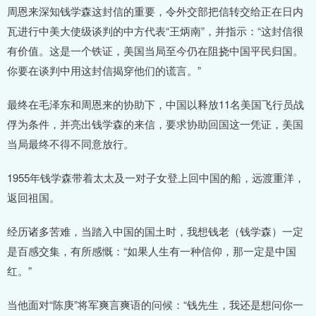
周恩来深知钱学森这封信的重要，令外交部把信转交给正在日内
瓦进行中美大使级谈判的中方代表“王炳南”，并指示：“这封信很
有价值。这是一个铁证，美国当局至今仍在阻挠中国平民归国。
你要在谈判中用这封信揭穿他们的谎言。”
最终在毛泽东和周恩来的协助下，中国以释放11名美国飞行员战
俘为条件，并亮出钱学森的来信，要求协助回国这一凭证，美国
当局最终不得不同意放行。
1955年钱学森带着太太及一对子女登上回中国的船，远渡重洋，
返回祖国。
经历诸多苦难，当踏入中国的国土时，我想钱老（钱学森）一定
是百感交集，有所感慨：“如果人生有一种信仰，那一定是中国
红。”
当他面对“陈庚”将军爽言爽语的问候：“钱先生，我还是想问你一