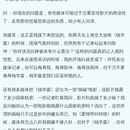
问 ：但现在的问题是，有些媒体可能过于注重宣传影片的商业性
了，反而那些您最想表达的东西，却少有人问津。
张建亚：这正是我接下来想说的。前两天在上海交大放映《钱学
森》的时候，现场气氛特别好，但突然有个记者站起来问陈
坤：“你对演员白静被杀有什么看法？”这样的问题真的让人感到
愤怒。后来在接受采访的时候，我的开场白就变成了：拜托各位
媒体记者，你可以侮辱我、侮辱陈坤、侮辱张雨绮，但千万不要
侮辱钱学森，钱学森是我们应该仰视的人。
还有很多媒体把《钱学森》定位为一部“揭秘”电影，说影片揭露
了多少国家机密。一些记者盯着我问，影片到底揭了多少秘？我
反问她你认为一部电影能揭露什么国家机密吗？说白了，这些所
谓的揭秘只不过是炒作的噱头而已。拍《爱情呼叫转移》的时
候，媒体再怎么八卦我都嫌不够八卦，但对于《钱学森》，任何
一个八卦都让我特别不开心。