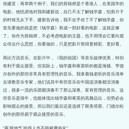
张建亚：再举两个例子。我们的剪辑师是个香港人，在美国学的
电影。他忧虑地对我和建新说，自己不太了解钱学森，怕剪片子
的时候无从下手。建新告诉他，我不在乎你了不了解钱学森，你
首先要做的就是把《钱学森》剪成一部好看的电影，这就足够
了。你作为剪辑师，不必考虑电影的主题，也不用理会它要向观
众传达什么思想，你要做的，只是把影片剪得更精彩、更好看。
再比方说音乐。在影片中，《我的祖国》等音乐旋律优美，特别
有利于观众接受。但实际上，钱学森和蒋英听的都是海顿、亨德
尔创作的那些非常具有哲理性的音乐。我拿着钱老听的音乐清单
去请教音乐专家，他们说其中有些音乐在中国连演奏都没演奏
过，很多一流的乐团都演奏不了那么深奥、富有哲理的音乐。这
些音乐是很牛，也能体现出钱学森和蒋英的高雅品位，但势必会
影响观众的接受。所以我们最后还是选择了斯美塔那、门德尔松
创作的那些易于观众接受的音乐。
“再‘接地气’的伟人也不能被庸俗化”