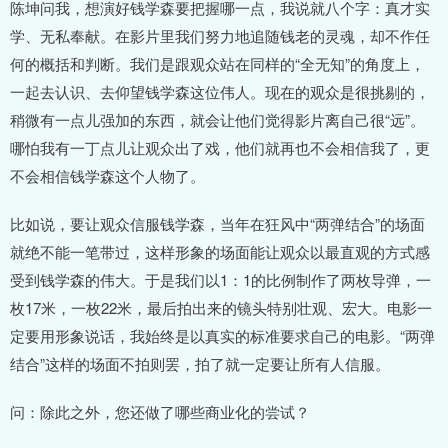
陈坤问我，想演好钱学森要把握哪一点，我说就八个字：真才实
学、无私奉献。在影片里我们努力地追随钱老的灵魂，却不作任
何的概括和判断。我们是跟观众站在同样的“全无知”的角度上，
一起去认识、去仰望钱学森这位伟人。现在的观众是很挑剔的，
稍微有一点儿强加的东西，就会让他们觉得影片离自己很“远”。
哪怕我有一丁点儿让观众出了戏，他们就再也不会相信我了，更
不会相信钱学森这个人物了。
比如说，要让观众信服钱学森，当年在狂风中“两弹结合”的场面
就绝不能一笔带过，这样形象的场面能让观众以最直观的方式感
受到钱学森的伟大。于是我们以1：1的比例制作了两枚导弹，一
枚17米，一枚22米，最后拍出来的镜头特别壮观、宏大。电影一
定要用形象说话，我始终是以真实的标准要求自己的电影。“两弹
结合”这样的场面不拍则罢，拍了就一定要让所有人信服。
问：除此之外，您还做了哪些商业化的尝试？