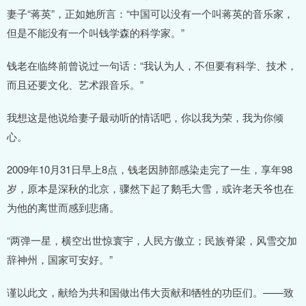
妻子“蒋英”，正如她所言：“中国可以没有一个叫蒋英的音乐家，
但是不能没有一个叫钱学森的科学家。”
钱老在临终前曾说过一句话：“我认为人，不但要有科学、技术，
而且还要文化、艺术跟音乐。”
我想这是他说给妻子最动听的情话吧，你以我为荣，我为你倾
心。
2009年10月31日早上8点，钱老因肺部感染走完了一生，享年98
岁，原本是深秋的北京，骤然下起了鹅毛大雪，或许老天爷也在
为他的离世而感到悲痛。
“两弹一星，横空出世惊寰宇，人民方傲立；民族脊梁，风雪交加
辞神州，国家可安好。”
谨以此文，献给为共和国做出伟大贡献和牺牲的功臣们。——致