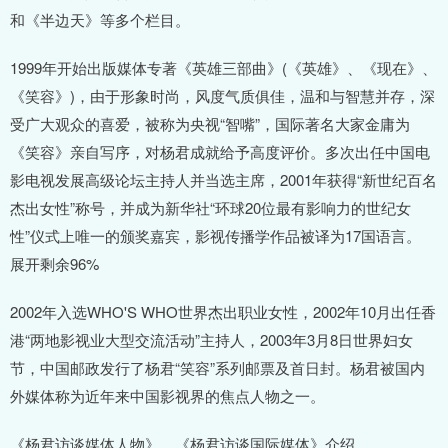
和《半边天》等多个栏目。
1999年开始出版媒体专著《英雄三部曲》(《英雄》、《现在》、
《笑容》)，由于形象时尚，风度气质俱佳，温和与智慧并存，深
受广大观众的喜爱，被称为央视“智嘴”，国际著名大家金庸为
《笑容》亲自写序，对杨君成就给予高度评价。多次出任中国电
影电视发展高级论坛主持人并当选主席，2001年获得“新世纪百名
杰出女性”称号，并成为新华社“环球20位最有影响力的世纪女
性”仪式上唯一的颁奖嘉宾，影视传播学作品被译为17国语言。
展开剩余96%
2002年入选WHO'S WHO世界杰出职业女性，2002年10月出任香
港“两地影视业大型交流活动”主持人，2003年3月8日世界妇女
节，中国邮政发行了杨君“笑容”系列邮票及首日封。杨君被国内
外媒体称为近年来中国影视界的焦点人物之一。
《杨君访谈媒体人物》、《杨君访谈国际媒体》介绍