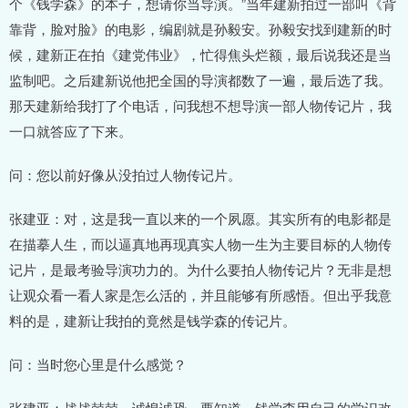
个《钱学森》的本子，想请你当导演。”当年建新拍过一部叫《背
靠背，脸对脸》的电影，编剧就是孙毅安。孙毅安找到建新的时
候，建新正在拍《建党伟业》，忙得焦头烂额，最后说我还是当
监制吧。之后建新说他把全国的导演都数了一遍，最后选了我。
那天建新给我打了个电话，问我想不想导演一部人物传记片，我
一口就答应了下来。
问：您以前好像从没拍过人物传记片。
张建亚：对，这是我一直以来的一个夙愿。其实所有的电影都是
在描摹人生，而以逼真地再现真实人物一生为主要目标的人物传
记片，是最考验导演功力的。为什么要拍人物传记片？无非是想
让观众看一看人家是怎么活的，并且能够有所感悟。但出乎我意
料的是，建新让我拍的竟然是钱学森的传记片。
问：当时您心里是什么感觉？
张建亚：战战兢兢，诚惶诚恐。要知道，钱学森用自己的学识改