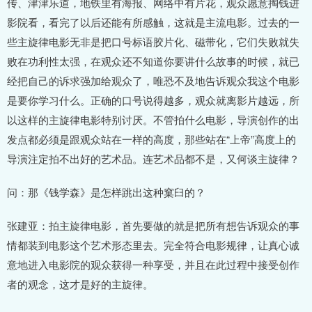
传、津津乐道，地铁里有海报、网络中有片花，观众愿意掏钱进
影院看，看完了以后还能有所感触，这就是主流电影。过去的一
些主旋律电影无非是把口号标语胶片化、磁带化，它们失败就失
败在功利性太强，在观众还不知道你要讲什么故事的时候，就已
经把自己的诉求强加给观众了，唯恐不及地告诉观众我这个电影
是要你学习什么。正确的口号说得越多，观众就离影片越远，所
以这样的主旋律电影特别讨厌。不管拍什么电影，导演创作的出
发点都必须是跟观众站在一样的高度，那些站在“上帝”高度上的
导演注定拍不出好的艺术品。连艺术品都不是，又何谈主旋律？
问：那《钱学森》是怎样跳出这种窠臼的？
张建亚：拍主旋律电影，首先要做的就是把所有想告诉观众的事
情都装到电影这个艺术形态里去。完全符合电影规律，让真心诚
意地进入电影院的观众获得一种享受，并且在此过程中接受创作
者的观念，这才是好的主旋律。