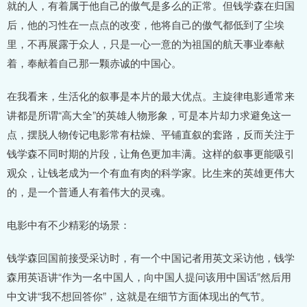
就的人，有着属于他自己的傲气是多么的正常。但钱学森在归国
后，他的习性在一点点的改变，他将自己的傲气都低到了尘埃
里，不再展露于众人，只是一心一意的为祖国的航天事业奉献
着，奉献着自己那一颗赤诚的中国心。
在我看来，生活化的叙事是本片的最大优点。主旋律电影通常来
讲都是所谓“高大全”的英雄人物形象，可是本片却力求避免这一
点，摆脱人物传记电影常有枯燥、平铺直叙的套路，反而关注于
钱学森不同时期的片段，让角色更加丰满。这样的叙事更能吸引
观众，让钱老成为一个有血有肉的科学家。比生来的英雄更伟大
的，是一个普通人有着伟大的灵魂。
电影中有不少精彩的场景：
钱学森回国前接受采访时，有一个中国记者用英文采访他，钱学
森用英语讲“作为一名中国人，向中国人提问该用中国话”然后用
中文讲“我不想回答你”，这就是在细节方面体现出的气节。