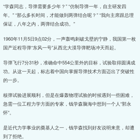
“学森同志，导弹需要多少年？” “仿制导弹一年，自主研发四
年。” “那么多长时间，才能做到两弹结合呢？” “我向主席跟总理
保证，八年之内，两弹结合成功。”
1960年11月5日9点02分，一声轰鸣刺破戈壁的宁静，我国第一枚
国产近程导弹“东风一号”从西北大漠导弹靶场冲天而起。
导弹飞行7分31秒，准确命中554公里外的目标，试验取得圆满成
功。从这一天起，标志着中国向掌握导弹技术方面迈出了突破性
的一步。
核弹试验进展顺利，但是在爆轰物理试验的时候遇到一些困难，
急需一位工程力学方面的专家，钱学森脑海中想到一个人“郭永
怀”。
是近代力学事业的奠基人之一，钱学森找到好友说明来意，却遭
到了拒绝。