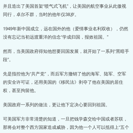
并且造出了美国首架“喷气式飞机”，让美国的航空事业从此傲视
同行，卓尔不群，当时的他年仅38岁。
1949年新中国成立，远在国外的他（爱情事业名利双收），仍然
没有忘记当初远渡重洋的信念“学成归国，报效祖国。”
然而，当美国政府得知他想要回国发展，就开始了一系列“黑暗手
段”。
先是指控他为“共产党”，而后军方撤销了他的海军、陆军、空军
的安全许可证，还用美国的《移民法》剥夺了他在美国的居住
权，甚至拘留他。
美国政府一系列的做法，更让他下定决心要回到祖国。
可美国军方非常清楚的知道，一旦把钱学森交给中国或者苏联，
那将会对整个西方国家造成威胁，因为他一个人可以抵得上“五个