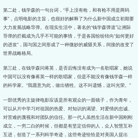
第二处，钱学森的一句台词，“手上没有枪，和有枪不用是两码
事”，点明电影的主旨，也很好的解释了为什么新中国成立初期要
大力发展战略导弹。在现实生活中，著名的“钱学森弹道”让洲际
导弹的拦截成为几乎不可能的事情，于是各国纷纷转向“如何更好
的进攻”，国与国之间形成了一种微妙的威慑关系，间接的改变了
世界战略格局。
第三处，在钱学森问蒋英，是否后悔没有成为一名歌唱家，她说
中国可以没有像蒋英一样的歌唱家，但是不能没有像钱学森一样
的科学家。“我愿意为此，做出牺牲。这不叫遗憾，这叫光荣。”
一部优秀的主旋律电影应该是所有观众的一面镜子，作为青年，
可以从片中学习对祖国的热爱、对知识的渴望、对爱情的忠诚、
对苦难的蔑视和对团队的信任。那一代人虽然生活在新中国刚刚
成立，一穷二白的时候，但都是有坚定信仰的人，众人智慧互补
互进，创造了一系列科学奇迹，这些奇迹恰恰是对美国人提出